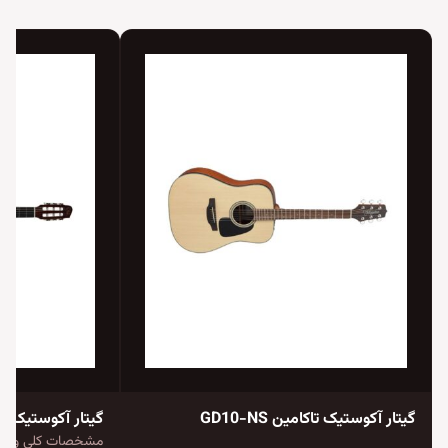
گیتار آکوستیک تاکامین GD10-NS
مشخصات کلی و ظاه