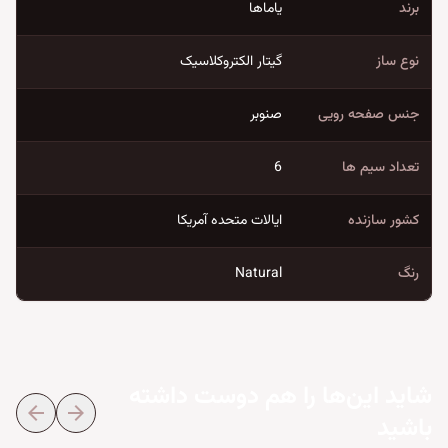
برند
یاماها
نوع ساز
گیتار الکتروکلاسیک
جنس صفحه رویی
صنوبر
تعداد سیم ها
6
کشور سازنده
ایالات متحده آمریکا
رنگ
Natural
شاید این‌ها را هم دوست داشته
arrow_back
arrow_forward
باشید