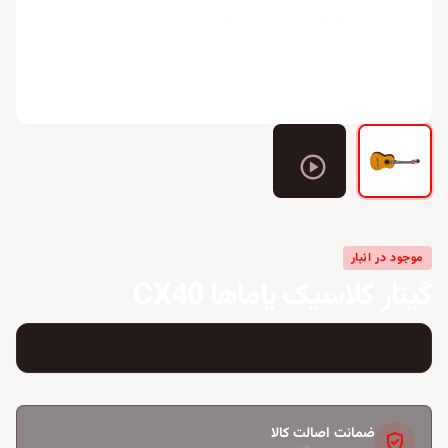
play_circle
موجود در انبار
گیتار کلاسیک یاماها CX40
ضمانت اصالت کالا
verified_user