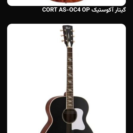
گیتار آکوستیک CORT AS-OC4 OP