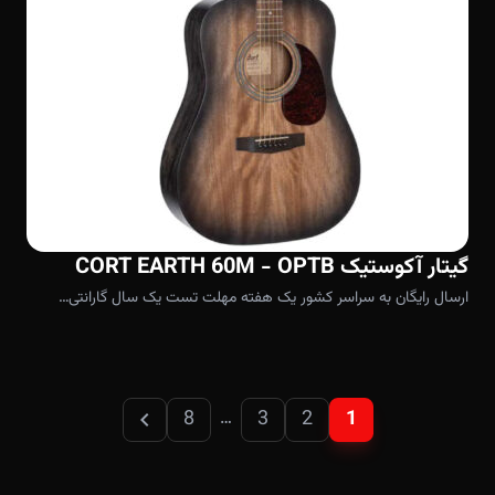
گیتار آکوستیک CORT EARTH 60M - OPTB
ارسال رایگان به سراسر کشور یک هفته مهلت تست یک سال گارانتی…
chevron_left
8
3
2
1
…