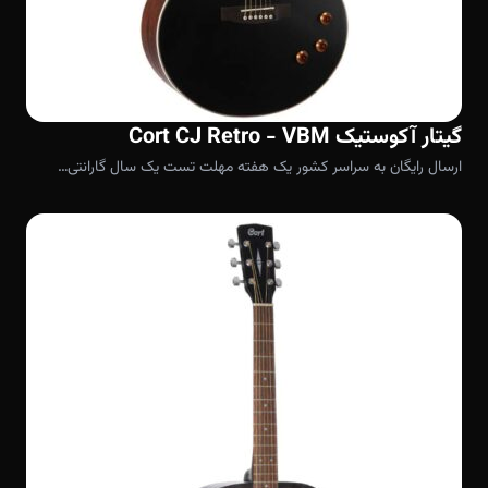
گیتار آکوستیک Cort CJ Retro - VBM
ارسال رایگان به سراسر کشور یک هفته مهلت تست یک سال گارانتی…