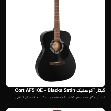
گیتار آکوستیک Cort AF510E - Blacks Satin
ارسال رایگان به سراسر کشور یک هفته مهلت تست یک سال گارانتی…