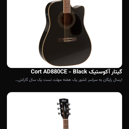
گیتار آکوستیک Cort AD880CE - Black
ارسال رایگان به سراسر کشور یک هفته مهلت تست یک سال گارانتی…