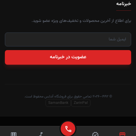
خبرنامه
برای اطلاع از آخرین محصولات و تخفیف‌های ویژه عضو شوید.
عضویت در خبرنامه
© ۱۹۹۲–۲۰۲۶ تمامی حقوق برای فروشگاه آندلس محفوظ است.
SamanBank
ZarinPal
call
piano
music_note
verified
storefront