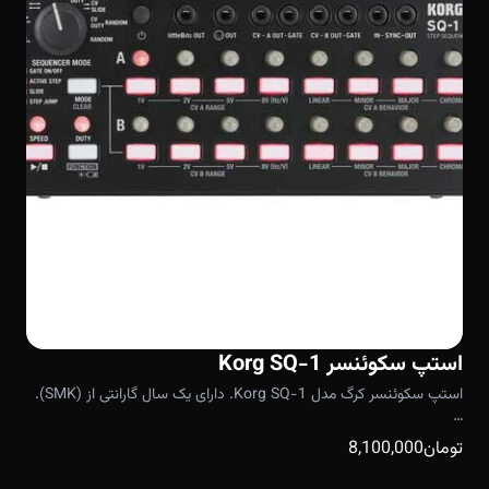
استپ سکوئنسر Korg SQ-1
استپ سکوئنسر کرگ مدل Korg SQ-1. دارای یک سال گارانتی از (SMK).
…
تومان
8,100,000