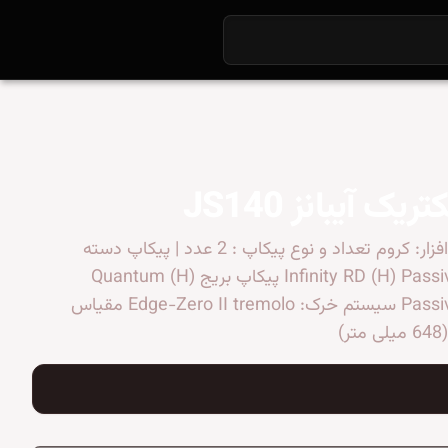
ریک آیبانز JS140
لعاب سخت افزار: کروم تعداد و نوع پیکاپ : 2 عدد | پیکاپ دسته
Infinity RD (H) Passive/Ceramic پیکاپ بریج Quantum (H)
Passive/Ceramic سیستم خرک: Edge-Zero II tremolo مقیاس