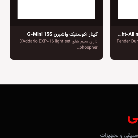
گیتار آکوستیک فندر CD-60SCE Dreadnought-All mahogany
گیتار آکوستیک واشبرن G-Mini 15S
Fender Dura-Tone
دارای سیم های D'Addario EXP-16 light set
phospher…
ی
آلات موسیقی و تجهیزات