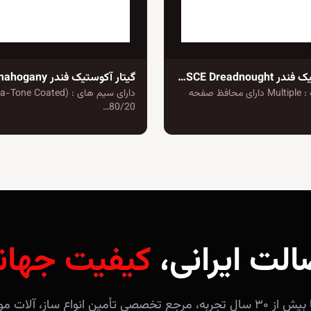
گیتار آکوستیک فندر CD-60SCE Dreadnought
بادی بایندینگ : Multiple دارای محافظ صفحه
دارای سیم های : ( Coated
80/20…
الت ایرانی،
کیفیت جهان
فروشگاه آندلس با بیش از ۳۰ سال تجربه، مرجع تخصصی تأمین انواع ساز، 