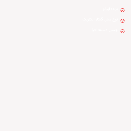
برند: آیبانز
check_circle
نوع ساز: گیتار الکتریک
check_circle
جنس دسته: افرا
check_circle