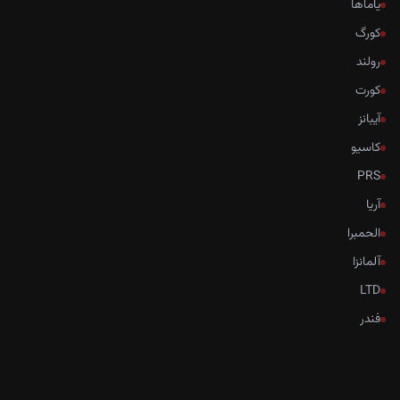
یاماها
کورگ
رولند
کورت
آیبانز
کاسیو
PRS
آریا
الحمبرا
آلمانزا
LTD
فندر