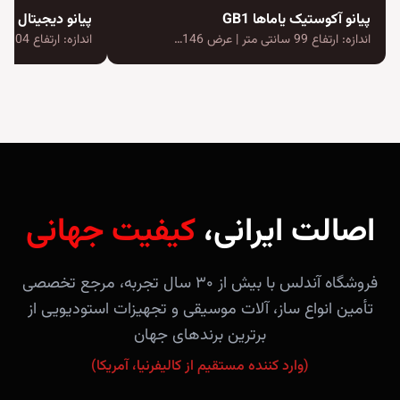
پیانو آکوستیک یاماها GB1
پیانو دیجیتال یاماها va CSP-170
اندازه: ارتفاع 99 سانتی متر | عرض 146…
اندازه: ارتفاع 104 سانتی متر | عرض 141.2…
اصالت ایرانی،
کیفیت جهانی
فروشگاه آندلس با بیش از ۳۰ سال تجربه، مرجع تخصصی
تأمین انواع ساز، آلات موسیقی و تجهیزات استودیویی از
برترین برندهای جهان
(وارد کننده مستقیم از کالیفرنیا، آمریکا)