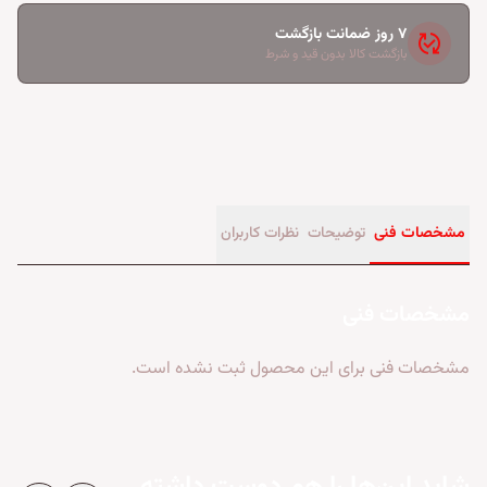
۷ روز ضمانت بازگشت
published_with_changes
بازگشت کالا بدون قید و شرط
مشخصات فنی
توضیحات
نظرات کاربران
مشخصات فنی
مشخصات فنی برای این محصول ثبت نشده است.
شاید این‌ها را هم دوست داشته