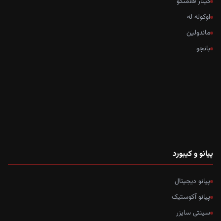
گیتار فلامنکو
اوکوله له
ماندولین
بانجو
پیانو و کیبورد
پیانو دیجیتال
پیانو آکوستیک
سینتی سایزر