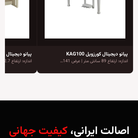
پیانو دیجیتال کورزویل KAG100
پیانو دیجیتال یاماها va CLP-635
اندازه: ارتفاع 89 سانتی متر | عرض 141…
اندازه: ارتفاع 92.7 سانتی متر | عرض 146.1…
اصالت ایرانی،
کیفیت جهانی