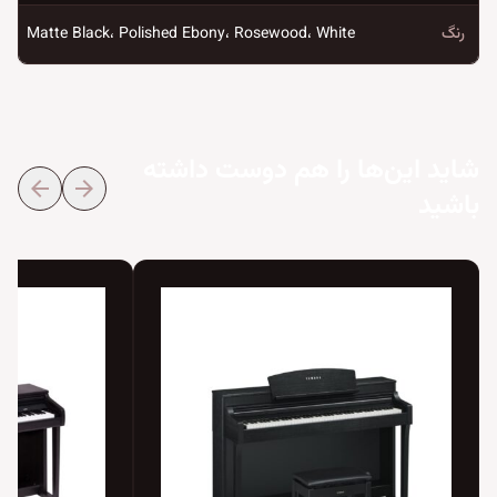
رنگ
Matte Black، Polished Ebony، Rosewood، White
شاید این‌ها را هم دوست داشته
arrow_back
arrow_forward
باشید