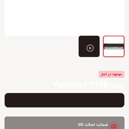
play_circle
موجود در انبار
پیانو Yamaha P515B
ضمانت اصالت کالا
verified_user