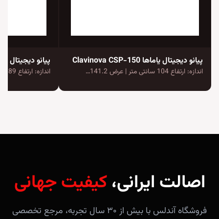
پیانو دیجیتال یاماها Clavinova CSP-150
پیانو دیجیتال کورزویل
اندازه: ارتفاع 104 سانتی متر | عرض 141.2…
اندازه: ارتفاع 89 سانتی متر | عرض 141…
اصالت ایرانی،
کیفیت جهانی
فروشگاه آندلس با بیش از ۳۰ سال تجربه، مرجع تخصصی