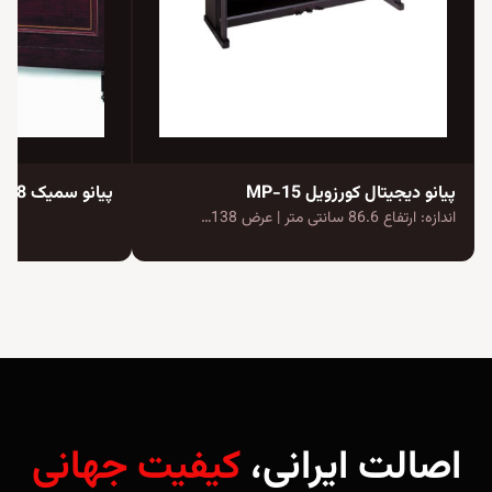
پیانو دیجیتال کورزویل MP-15
پیانو سمیک JS118
اندازه: ارتفاع 86.6 سانتی متر | عرض 138…
اصالت ایرانی،
کیفیت جهانی