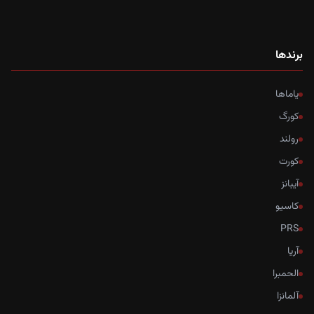
برندها
یاماها
کورگ
رولند
کورت
آیبانز
کاسیو
PRS
آریا
الحمبرا
آلمانزا