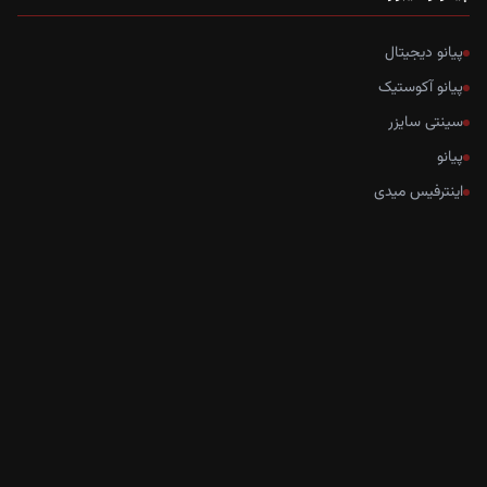
پیانو دیجیتال
پیانو آکوستیک
سینتی سایزر
پیانو
اینترفیس میدی