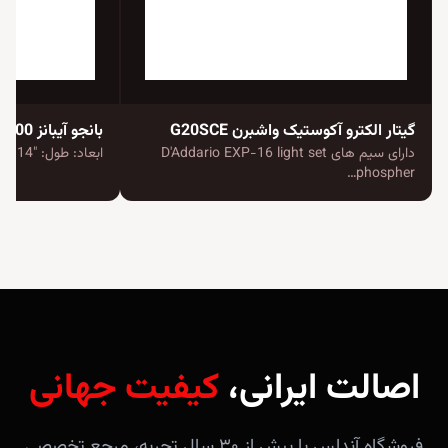
گیتار الکترو آکوستیک واشبرن G20SCE
بانجو آیبانز B200
دارای سیم های D'Addario EXP-16 light set
ابعاد: طول: "14 | عرض: "14 | عمق:…
phospher…
اصالت ایرانی،
کیفیت جهانی
فروشگاه آندلس با بیش از ۳۰ سال تجربه، مرجع تخصصی