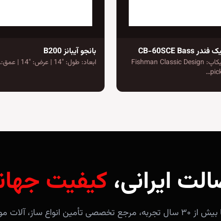
CB-60SCE Bass
بانجو آیبانز B200
تعداد و نوع پیکاپ: Fishman Classic Design
ابعاد: طول: "14 | عرض: "14 | عمق:…
pic
الت ایرانی،
کیفیت جهان
فروشگاه آندلس با بیش از ۳۰ سال تجربه، مرجع تخصصی تأمین انواع ساز، 