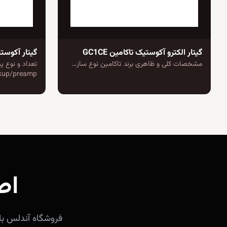
گیتار الکترو آکوستیک تاکامین GC1CE
گیتار آکوستیک فندر 
مشخصات کلی و ظاهری برند تاکامین نوع ساز…
kup/preamp…
اص