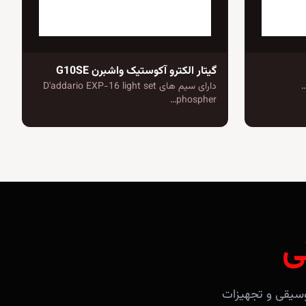
گیتار الکترو آکوستیک واشبرن G10SE
دارای سیم های D'addario EXP-16 light set
phospher…
ی
آلات موسیقی و تجهیزات