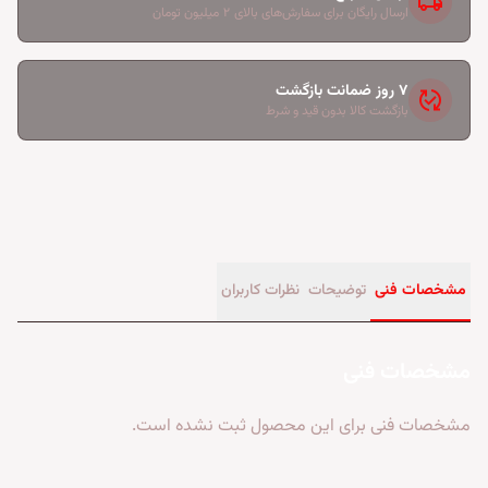
local_shipping
ارسال رایگان برای سفارش‌های بالای ۲ میلیون تومان
۷ روز ضمانت بازگشت
published_with_changes
بازگشت کالا بدون قید و شرط
مشخصات فنی
توضیحات
نظرات کاربران
مشخصات فنی
مشخصات فنی برای این محصول ثبت نشده است.