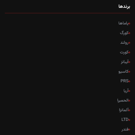
برندها
یاماها
کورگ
رولند
کورت
آیبانز
کاسیو
PRS
آریا
الحمبرا
آلمانزا
LTD
فندر