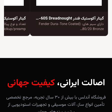
گیتار آکوستیک فندر CD-60S Dreadnought
گیتار آکوستیک فندر CE Concert
دارای سیم های: (Fender Dura-Tone Coated
80/20 Bronze…
pickup/preamp دارای…
اصالت ایرانی،
کیفیت جهانی
فروشگاه آندلس با بیش از ۳۰ سال تجربه، مرجع تخصصی
تأمین انواع ساز، آلات موسیقی و تجهیزات استودیویی از
برترین برندهای جهان