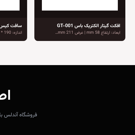
افکت گیتار الکتریک باس GT-001
سافت کیس کرگ /900
ابعاد: ارتفاع 58 mm | عرض 211 mm…
اندازه: 190 * 410 * 1070 میلی متر
اص