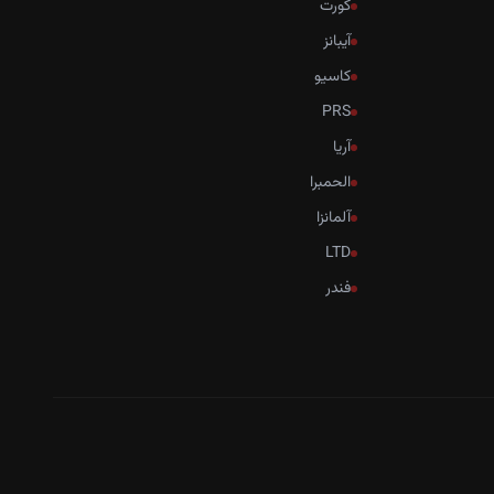
کورت
آیبانز
کاسیو
PRS
آریا
الحمبرا
آلمانزا
LTD
فندر