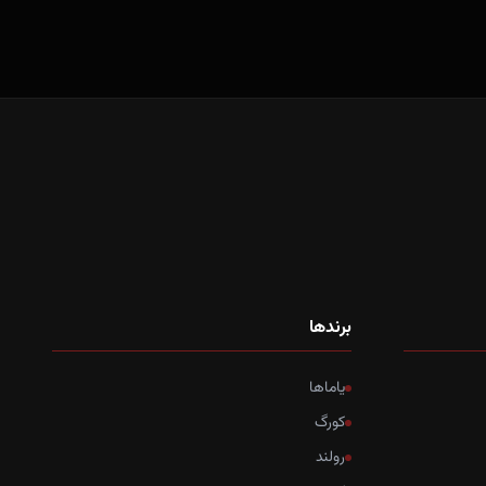
برندها
یاماها
کورگ
رولند