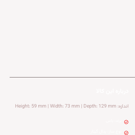
درباره این کالا
اندازه: Height: 59 mm | Width: 73 mm | Depth: 129 mm
برند: باس
check_circle
نوع ساز: پدال گیتار
check_circle