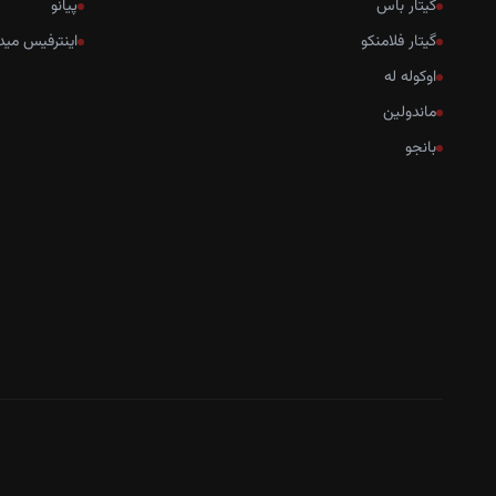
گیتار باس
پیانو
گیتار فلامنکو
اینترفیس مید
اوکوله له
ماندولین
بانجو