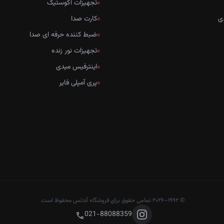
تجهیزات آکوستیک
ی
کارت صدا
ضبط کننده حرفه ای صدا
تجهیزات نور زنده
اینترفیس میدی
پری آمپلی فایر
© ۱۹۹۲–۲۰۲۶ تمامی حقوق برای فروشگاه آندلس محفوظ است.
021-88088359
call