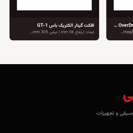
پدال گیتار باس OS-2 OverDrive/Distortion
افکت گیتار الکتریک باس GT-1
ابعاد: ارتفاع 56 mm | عرض 305 mm…
ی
آلات موسیقی و تجهیزات