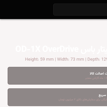
س OD-1X OverDrive
 اصالت کالا
 سریع
ان برای سفارش‌های بالای ۲ میلیون تومان