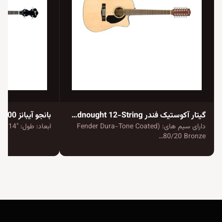
گیتار آکوستیک فندر CD-60SCE Dreadnought 12-String
بانجو آیبانز B200
دارای سیم های: (Fender Dura-Tone Coated
ابعاد: طول: "14 | عرض: "14 | عمق:…
80/20 Bronze…