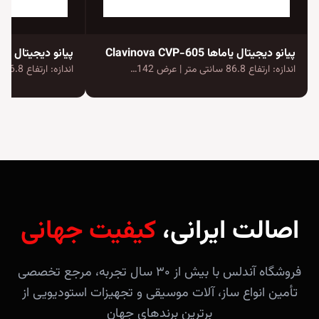
پیانو دیجیتال یاماها Clavinova CVP-605
پیانو دیجیتال یاماها va CVP-705
اندازه: ارتفاع 86.8 سانتی متر | عرض 142…
اندازه: ارتفاع 86.8 سانتی متر | عرض 142…
اصالت ایرانی،
کیفیت جهانی
فروشگاه آندلس با بیش از ۳۰ سال تجربه، مرجع تخصصی
تأمین انواع ساز، آلات موسیقی و تجهیزات استودیویی از
برترین برندهای جهان