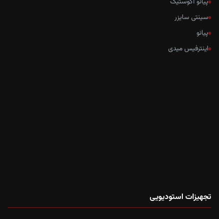
پیانو آکوستیک
سینتی سایزر
پیانو
اینترفیس میدی
تجهیزات استودیویی