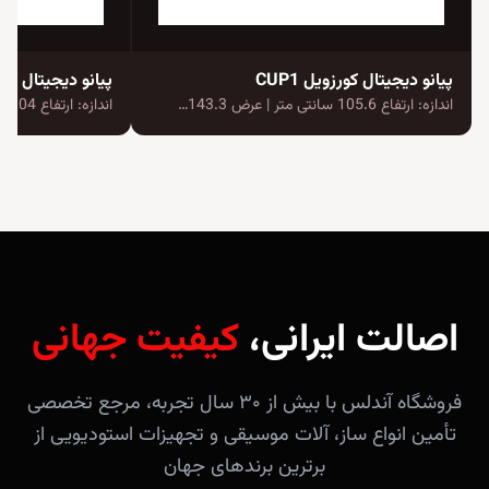
پیانو دیجیتال کورزویل CUP1
پیانو دیجیتال یاماها va CSP-150
اندازه: ارتفاع 105.6 سانتی متر | عرض 143.3…
اندازه: ارتفاع 104 سانتی متر | عرض 141.2…
اصالت ایرانی،
کیفیت جهانی
فروشگاه آندلس با بیش از ۳۰ سال تجربه، مرجع تخصصی
تأمین انواع ساز، آلات موسیقی و تجهیزات استودیویی از
برترین برندهای جهان