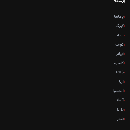
برندها
یاماها
کورگ
رولند
کورت
آیبانز
کاسیو
PRS
آریا
الحمبرا
آلمانزا
LTD
فندر