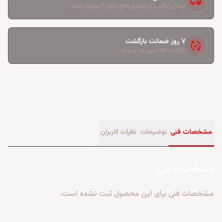
local_shipping
ارسال رایگان برای سفارش‌های بالای ۲ میلیون تومان
۷ روز ضمانت بازگشت
published_with_changes
بازگشت کالا بدون قید و شرط
مشخصات فنی
توضیحات
نظرات کاربران
مشخصات فنی
مشخصات فنی برای این محصول ثبت نشده است.