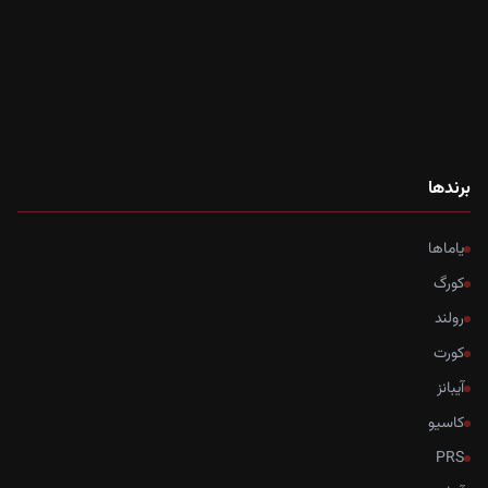
برندها
یاماها
کورگ
رولند
کورت
آیبانز
کاسیو
PRS