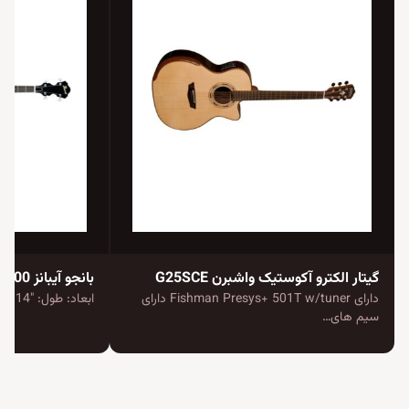
گیتار الکترو آکوستیک واشبرن G25SCE
بانجو آیبانز B200
دارای Fishman Presys+ 501T w/tuner دارای
ابعاد: طول: "14 | عرض: "14 | عمق:…
سیم های…