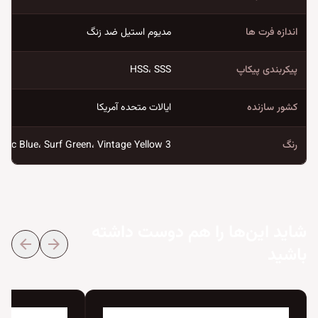
اندازه فرت ها
مدیوم استیل ضد زنگ
پیکربندی پیکاپ
HSS، SSS
کشور سازنده
ایالات متحده آمریکا
رنگ
3 Tone Burst، Black، Olympic White، Sonic Blue، Surf Green، Vintage Yellow
شاید این‌ها را هم دوست داشته
arrow_back
arrow_forward
باشید