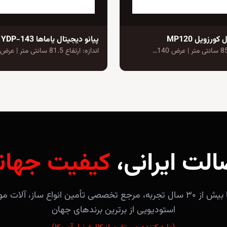
کورزویل MP120
پیانو دیجیتال یاماها Arius YDP-143
اندازه: ارتفاع 81.5 سانتی متر | عرض 135.7…
الت ایرانی،
کیفیت جهان
فروشگاه آندلس با بیش از ۳۰ سال تجربه، مرجع تخصصی تأمین انواع ساز، 
استودیویی از برترین برندهای جهان