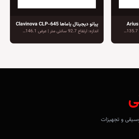
پیانو دیجیتال یاماها Clavinova CLP-645
اندازه: ارتفاع 92.7 سانتی متر | عرض 146.1…
ی
آلات موسیقی و تجهیزات