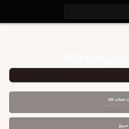
تون SGP 600
 اصالت کالا
 سریع