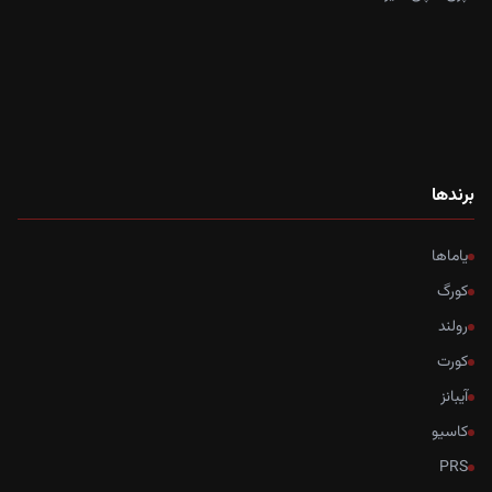
برندها
یاماها
کورگ
رولند
کورت
آیبانز
کاسیو
PRS