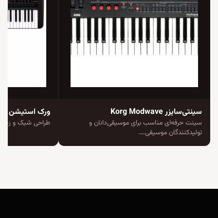
سینتی‌سایزر Korg Modwave
ورک استیشن Korg Kross
سینت حرفه‌ای مناسب برای موسیقی‌دانان و
طراحی شیک و زیبا ب
تولیدکنندگان موسیقی.…