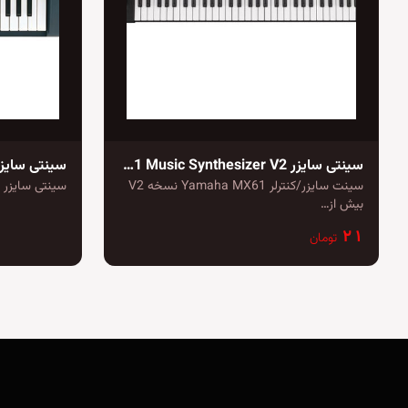
سینتی سایزر Yamaha MX61 Music Synthesizer V2
سینتی سایزر rg MS1
سینت سایزر/کنترلر Yamaha MX61 نسخه V2
سینتی سایزر کرگ مدل 1
بیش از…
۲۱
تومان