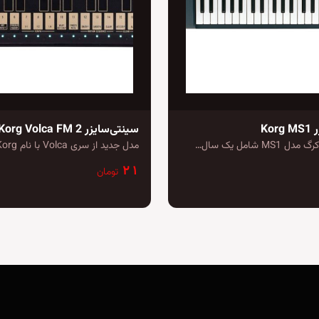
Ko
سینتی‌سایزر Korg Volca FM 2
MS شامل یک سال…
مدل جدید از سری Volca با نام Korg…
۲۱
تومان