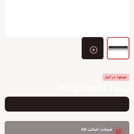
play_circle
موجود در انبار
پیانو Korg Liano L1
ضمانت اصالت کالا
verified_user