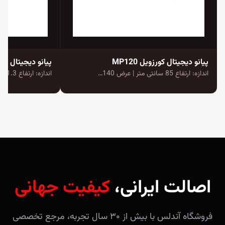
پیانو دیجیتال کورزویل MP120
اندازه: ارتفاع 85 سانتی متر | عرض 140…
اندازه: ارتفاع 91.3 سانتی متر | عرض 143.5…
اصالت ایرانی،
کیفیت جهانی
فروشگاه آندلس با بیش از ۳۰ سال تجربه، مرجع تخصصی