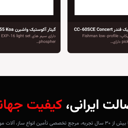
CC-60SCE Conce
گیتار آکوستیک واشبرن G-Mini 55 Koa
تعداد و نوع پیکاپ: Fishman low-profile
دارای سیم های 16 light set
رای…
phospher…
الت ایرانی،
کیفیت جهان
فروشگاه آندلس با بیش از ۳۰ سال تجربه، مرجع تخصصی تأمین انواع ساز، 