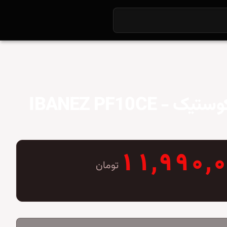
گیتار آکوستیک IBANEZ PF10CE -
۱۱,۹۹۰,
تومان