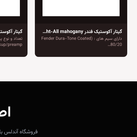
گیتار آکوستیک فندر CD-60SCE Dreadnought-All mahogany
گیتار آکوستیک فندر rt
دارای سیم های : (Fender Dura-Tone Coated
80/20…
pickup/preamp دا
اص