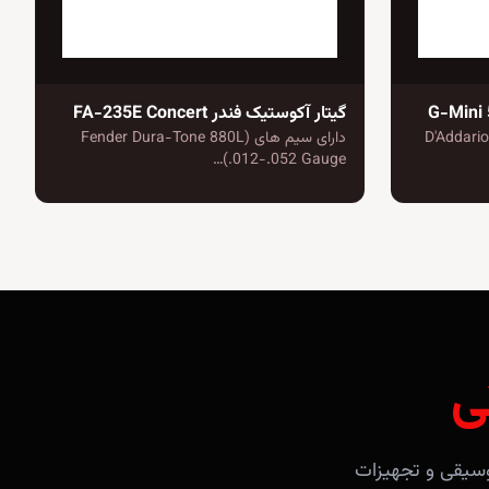
گیتار آکوستیک فندر FA-235E Concert
D'Addario EXP-
دارای سیم های (Fender Dura-Tone 880L
(.012-.052 Gauge…
ی
آلات موسیقی و تجهیزات