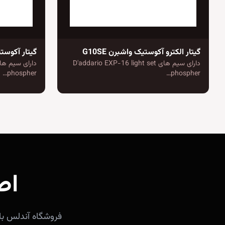
گیتار الکترو آکوستیک واشبرن G10SE
گیتار آکوستیک واش
دارای سیم های D'addario EXP-16 light set
phospher…
phospher…
اص