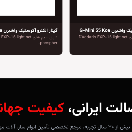
برن G-Mini 55 Koa
گیتار الکترو آکوستیک واشبرن G55CE Koa
دارای سیم های D'Addario EXP-16 light set
دارای سیم های 16 light set
phospher…
الت ایرانی،
کیفیت جهان
فروشگاه آندلس با بیش از ۳۰ سال تجربه، مرجع تخصصی تأمین انواع ساز، 