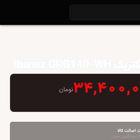
Ibanez GRG140-W
۳۴,۴۰۰,
تومان
 اصالت کالا