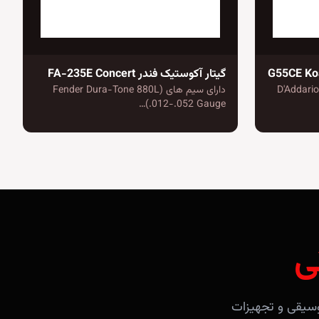
گیتار آکوستیک فندر FA-235E Concert
D'Addario EXP-
دارای سیم های (Fender Dura-Tone 880L
(.012-.052 Gauge…
ی
آلات موسیقی و تجهیزات