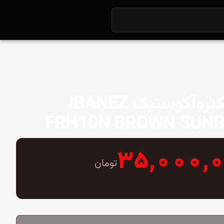
گیتار الکتروآکوستیک IBANEZ
FRH10N BROWN SUN
۳۵,۰۰۰,
تومان