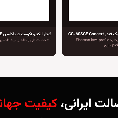
CC-60SCE Conce
گیتار الکترو آکوستیک تاکامین GC1CE
تعداد و نوع پیکاپ: Fishman low-profile
مشخصات کلی و ظاهری برند تاکامین
رای…
الت ایرانی،
کیفیت جهان