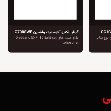
گیتار الکترو آکوستیک واشبرن G700SWE
 نوع ساز…
دارای سیم های D'addario EXP-16 light set
phospher…
ی