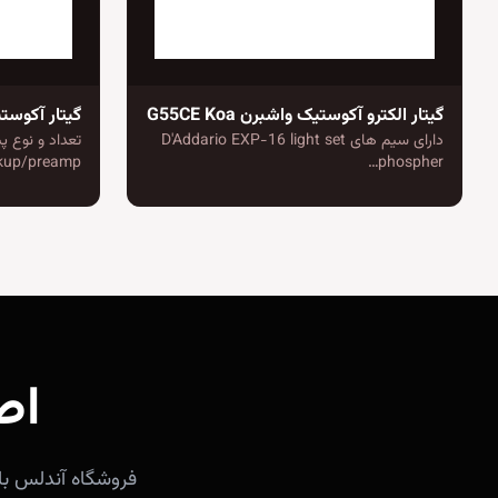
گیتار الکترو آکوستیک واشبرن G55CE Koa
گیتار آکوستیک فندر 
دارای سیم های D'Addario EXP-16 light set
kup/preamp…
phospher…
اص