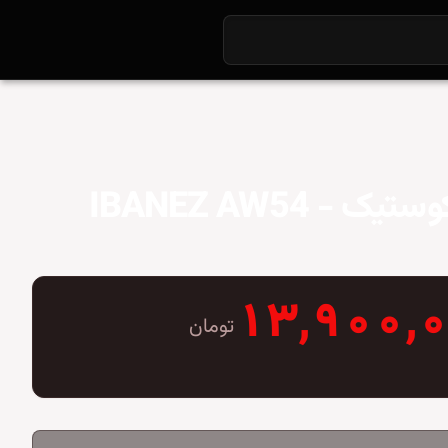
گیتار آکوستیک IBANEZ AW54 -
۱۳,۹۰۰,
تومان