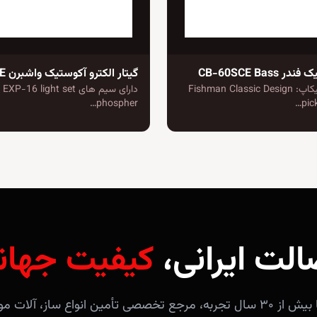
CB-60SCE Bass
گیتار الکترو آکوستیک واشبرن G700SWE
تعداد و نوع پیکاپ: Fishman Classic Design
دارای سیم های 16 light set
phospher…
pic
الت ایرانی،
کیفیت جهان
فروشگاه آندلس با بیش از ۳۰ سال تجربه، مرجع تخصصی تأمین انواع ساز، 