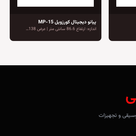
پیانو دیجیتال کورزویل MP-15
اندازه: ارتفاع 86.6 سانتی متر | عرض 138…
ی
آلات موسیقی و تجهیزات