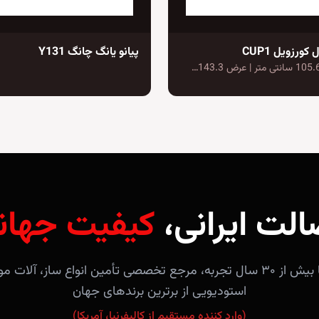
کورزویل CUP1
پیانو یانگ چانگ Y131
الت ایرانی،
کیفیت جهان
فروشگاه آندلس با بیش از ۳۰ سال تجربه، مرجع تخصصی تأمین انواع ساز، 
استودیویی از برترین برندهای جهان
(وارد کننده مستقیم از کالیفرنیا، آمریکا)