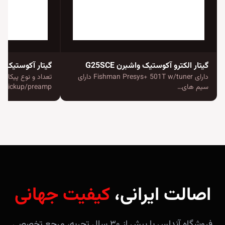
گیتار الکترو آکوستیک واشبرن G25SCE
گیتار آکوستیک فندر CE Bass
دارای Fishman Presys+ 501T w/tuner دارای
سیم های…
pickup/preamp…
اصالت ایرانی،
کیفیت جهانی
فروشگاه آندلس با بیش از ۳۰ سال تجربه، مرجع تخصصی