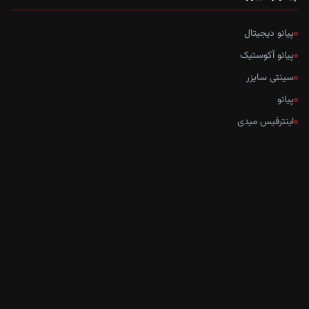
پیانو دیجیتال
پیانو آکوستیک
سینتی سایزر
پیانو
اینترفیس میدی