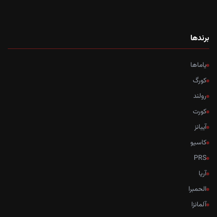
برندها
یاماها
کورگ
رولند
کورت
آیبانز
کاسیو
PRS
آریا
الحمبرا
آلمانزا