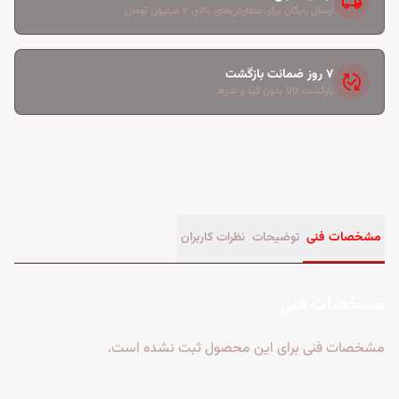
local_shipping
ارسال رایگان برای سفارش‌های بالای ۲ میلیون تومان
۷ روز ضمانت بازگشت
published_with_changes
بازگشت کالا بدون قید و شرط
مشخصات فنی
توضیحات
نظرات کاربران
مشخصات فنی
مشخصات فنی برای این محصول ثبت نشده است.