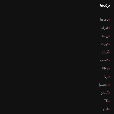
برندها
یاماها
کورگ
رولند
کورت
آیبانز
کاسیو
PRS
آریا
الحمبرا
آلمانزا
LTD
فندر