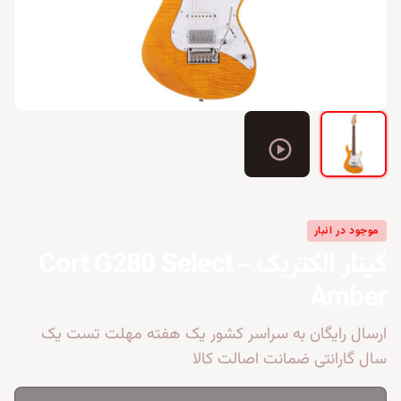
play_circle
موجود در انبار
گیتار الکتریک Cort G280 Select -
Amber
ارسال رایگان به سراسر کشور یک هفته مهلت تست یک
سال گارانتی ضمانت اصالت کالا