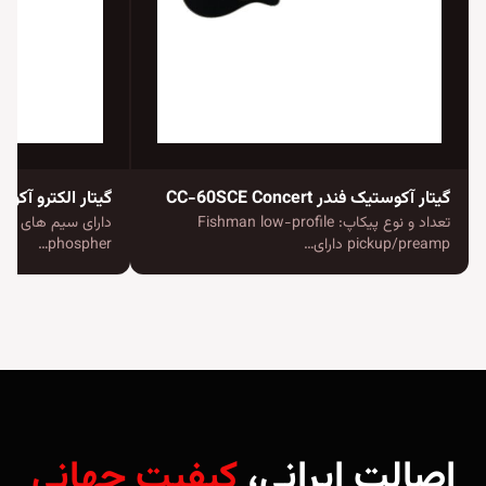
گیتار آکوستیک فندر CC-60SCE Concert
گیتار الکترو آکوستیک 
تعداد و نوع پیکاپ: Fishman low-profile
دارا
pickup/preamp دارای…
phospher…
اصالت ایرانی،
کیفیت جهانی