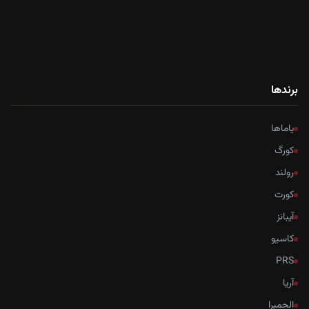
برندها
یاماها
کورگ
رولند
کورت
آیبانز
کاسیو
PRS
آریا
الحمبرا