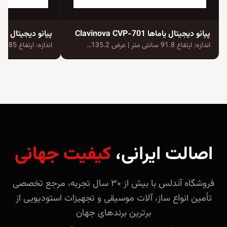
پیانو دیجیتال یاماها Clavinova CVP-701
پیانو دیجیتال کورزو
اندازه: ارتفاع 91.8 سانتی متر | عرض 135.2…
اندازه: ارتفاع 85 سانتی متر | عرض 140…
اصالت ایرانی،
کیفیت جهانی
فروشگاه آندلس با بیش از ۳۰ سال تجربه، مرجع تخصصی
تأمین انواع ساز، آلات موسیقی و تجهیزات استودیویی از
برترین برندهای جهان