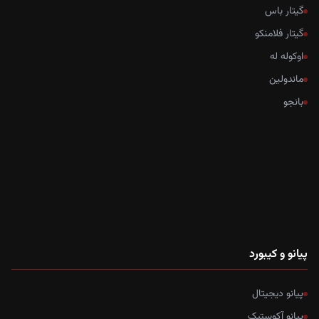
گیتار باس
گیتار فلامنکو
اوکوله له
ماندولین
بانجو
پیانو و کیبورد
پیانو دیجیتال
پیانو آکوستیک