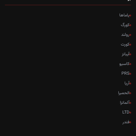
یاماها
کورگ
رولند
کورت
آیبانز
کاسیو
PRS
آریا
الحمبرا
آلمانزا
LTD
فندر