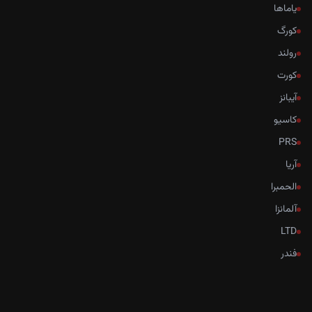
یاماها
کورگ
رولند
کورت
آیبانز
کاسیو
PRS
آریا
الحمبرا
آلمانزا
LTD
فندر