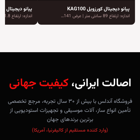
پیانو دیجیتال کورزویل KAG100
پیانو دیجیتال یاماها va CVP-701
اندازه: ارتفاع 89 سانتی متر | عرض 141…
اندازه: ارتفاع 91.8 سانتی متر | عرض 135.2…
اصالت ایرانی،
کیفیت جهانی
فروشگاه آندلس با بیش از ۳۰ سال تجربه، مرجع تخصصی
تأمین انواع ساز، آلات موسیقی و تجهیزات استودیویی از
برترین برندهای جهان
(وارد کننده مستقیم از کالیفرنیا، آمریکا)