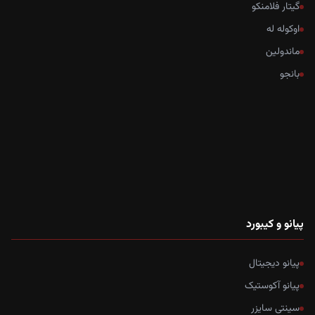
گیتار فلامنکو
اوکوله له
ماندولین
بانجو
پیانو و کیبورد
پیانو دیجیتال
پیانو آکوستیک
سینتی سایزر