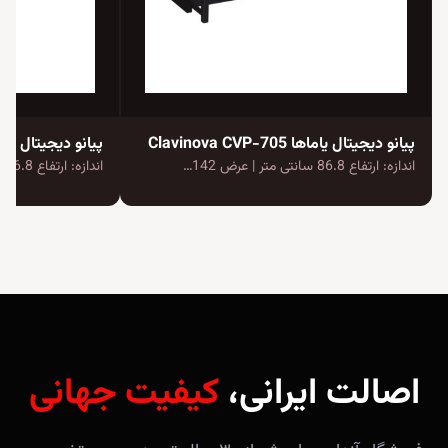
پیانو دیجیتال یاماها Clavinova CVP-705
پیانو دیجیتال یاماها va CVP-709
اندازه: ارتفاع 86.8 سانتی متر | عرض 142…
اندازه: ارتفاع 86.8 سانتی متر | عرض 142.6…
اصالت ایرانی،
کیفیت جهانی