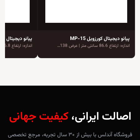
پیانو دیجیتال کورزویل MP-15
پیانو دیجیتال یاماها va CVP-605
اندازه: ارتفاع 86.6 سانتی متر | عرض 138…
اندازه: ارتفاع 86.8 سانتی متر | عرض 142…
اصالت ایرانی،
کیفیت جهانی
فروشگاه آندلس با بیش از ۳۰ سال تجربه، مرجع تخصصی