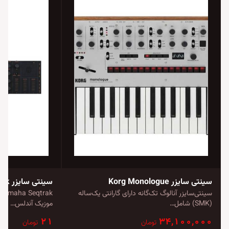
سینتی سایزر Korg Monologue
سینتی سایزر Yamaha Seqtrak
سینتی‌سایزر آنالوگ تک‌گانه دارای گارانتی یک‌ساله
(SMK) شامل…
موزیک آندلس…
۲۱
۳۴,۱۰۰,۰۰۰
تومان
تومان