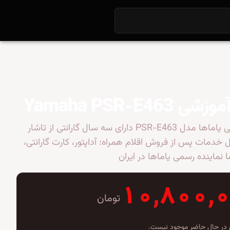
Yamaha PSR-E463
کیبورد آموزشی یاماها مدل PSR-E463 دارای سه سال گارانتی از تاشار
خدمات پس از فروش اقلام همراه: آداپتور، کارت گارانتی،
 نماینده رسمی یاماها در ایران
۱۰,۸۰۰,
تومان
در حال حاضر موجود نیست.