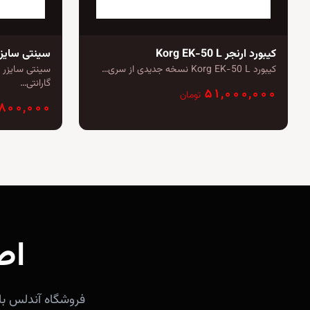
کیبورد ارنجر Korg EK-50 L
سینتی سایزر g Minilogue
کیبورد Korg EK-50 L نسخه جدیدی از سری…
گارانتی…
۵۱,۰۰۰,۰۰۰
تومان
,۸۰۰,۰۰۰
اص