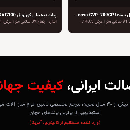
پیانو دیجیتال یاماها Clavinova CVP-709GP
پیانو دیجیتال کورزویل KAG100
اندازه: ارتفاع 89 سانتی متر | عرض 141…
الت ایرانی،
کیفیت جهان
فروشگاه آندلس با بیش از ۳۰ سال تجربه، مرجع تخصصی تأمین انواع ساز، 
استودیویی از برترین برندهای جهان
(وارد کننده مستقیم از کالیفرنیا، آمریکا)