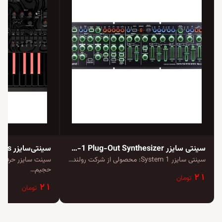
سینتی سایزر Roland System-1 Plug-Out Synthesizer
سینتی‌سایزر Korg minilogue bass
سینتی سایزر System 1: محصولی از شرکت رولند…
سینت سایزر حرفه‌ا
حجیم…
۲۱
تومان
۲۱
تومان