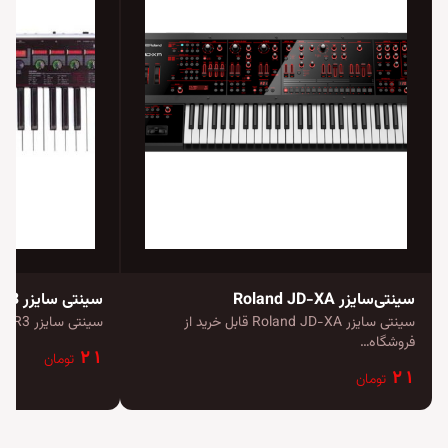
سینتی‌سایزر Roland JD-XA
سینتی سایزر Korg R3
سینتی سایزر Roland JD-XA قابل خرید از
سینتی سایزر Korg R3: یک ابزار موسیقی با…
فروشگاه…
۲۱
تومان
۲۱
تومان