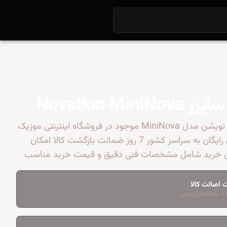
Novation MiniN
سینتی سایزر نویشن مدل MiniNova موجود در فروشگاه اینترنتی موزیک
آندلس ارسال رایگان به سراسر کشور 7 روز ضمانت بازگشت کالا امکان
ین خرید شامل مشخصات فنی دقیق و قیمت خرید مناسب
 اصالت کالا