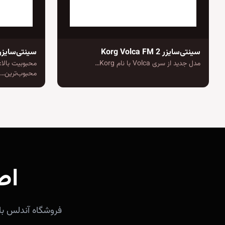
سینتی‌سایزر Korg Volca FM 2
سینتی‌سایزر croKORG Crystal
مدل جدید از سری Volca با نام Korg…
محبوب‌ترین…
اص