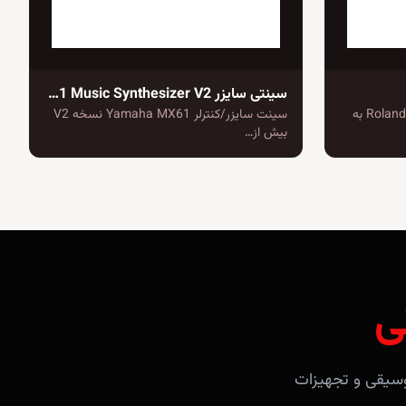
سینتی سایزر Yamaha MX61 Music Synthesizer V2
وارث JX-3P: سینتی سایزر Roland JX-03 به
سینت سایزر/کنترلر Yamaha MX61 نسخه V2
بیش از…
ی
آلات موسیقی و تجهیزات