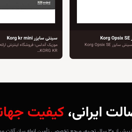
Ko
سینتی سایزر Korg kr mini
نام محصول: سینتی سایزر Korg Opsix SE
موزیک آندلس: فروشگاه اینترنتی ارائ
KORG KR…
الت ایرانی،
کیفیت جهان
فروشگاه آندلس با بیش از ۳۰ سال تجربه، مرجع تخصصی تأمین انواع ساز، 