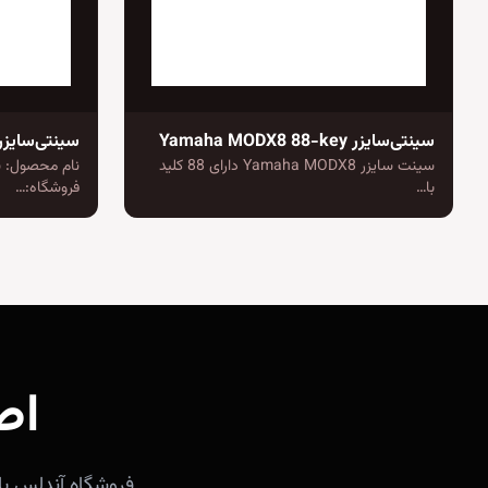
سینتی‌سایزر Yamaha MODX8 88-key
سینتی‌سایزر rg Opsix SE
سینت سایزر Yamaha MODX8 دارای 88 کلید
با…
فروشگاه:…
اص