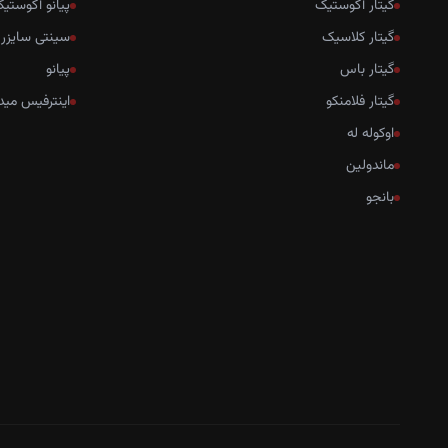
گیتار آکوستیک
پیانو آکوستی
گیتار کلاسیک
سینتی سایزر
گیتار باس
پیانو
گیتار فلامنکو
اینترفیس مید
اوکوله له
ماندولین
بانجو