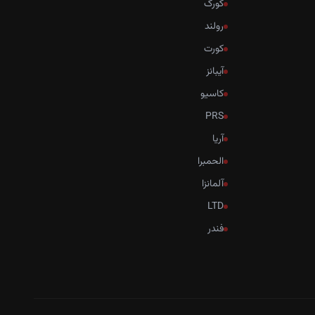
کورگ
رولند
کورت
آیبانز
کاسیو
PRS
آریا
الحمبرا
آلمانزا
LTD
فندر