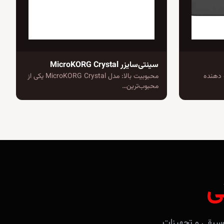
سینتی‌سایزر MicroKORG Crystal
ه دهنده
محبوبیت بالا: مدل MicroKORG Crystal یکی از
محبوب‌ترین…
ی
آلات موسیقی و تجهیزات