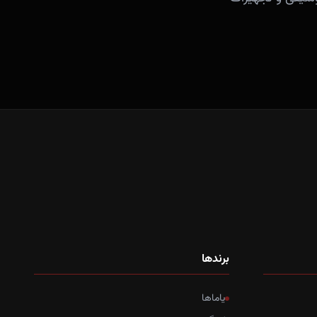
برندها
یاماها