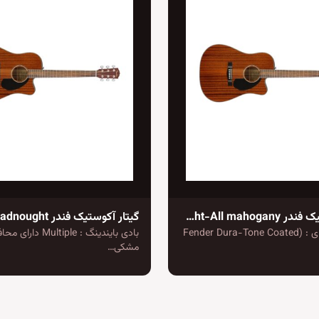
گیتار آکوستیک فندر CD-60SCE Dreadnought-All mahogany
دارای سیم های : (Fender Dura-Tone Coated
بادی بایندینگ : ltiple
مشکی…