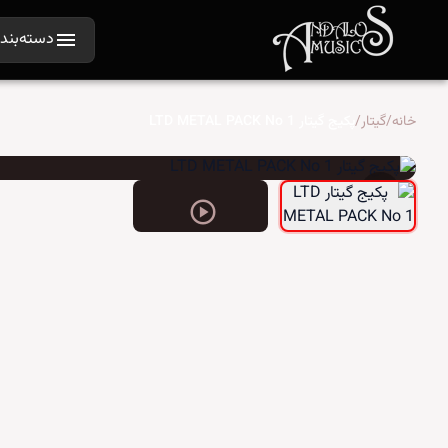
menu
دسته‌بندی
خانه
/
گیتار
/
پکیج گیتار LTD METAL PACK No 1
favorite
play_circle