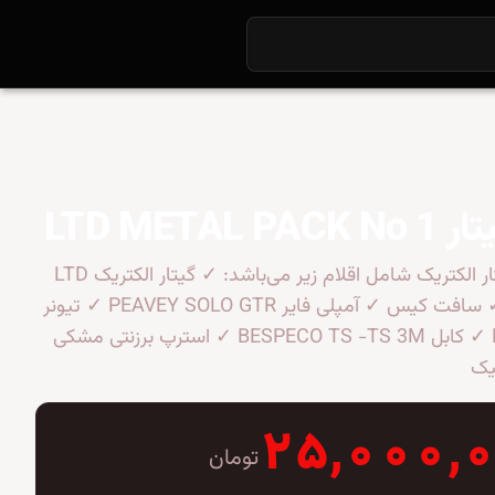
LTD METAL 
این پکیج گیتار الکتریک شامل اقلام زیر می‌باشد: ✓ گیتار الکتریک LTD
VIPER-10 ✓ سافت کیس ✓ آمپلی فایر PEAVEY SOLO GTR ✓ تیونر
KORG GB-1 ✓ کابل BESPECO TS -TS 3M ✓ استرپ برزنتی مشکی
یک
۲۵,۰۰۰,
تومان