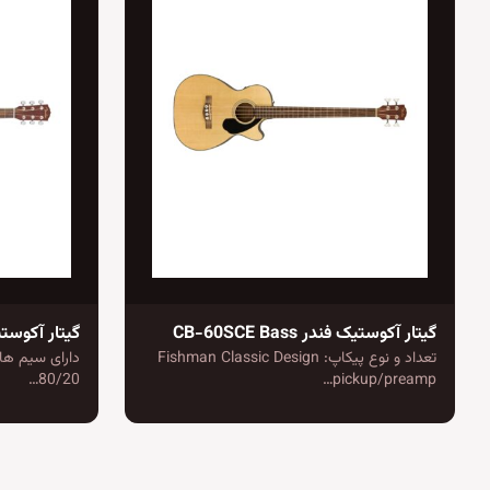
گیتار آکوستیک فندر CB-60SCE Bass
تعداد و نوع پیکاپ: Fishman Classic Design
80/20…
pickup/preamp…