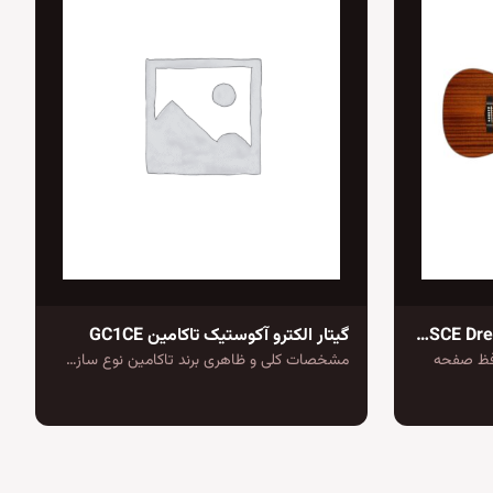
گیتار آکوستیک فندر CD-60SCE Dreadnought
گیتار الکترو آکوستیک تاکامین GC1CE
Mu دارای محافظ صفحه
مشخصات کلی و ظاهری برند تاکامین نوع ساز…