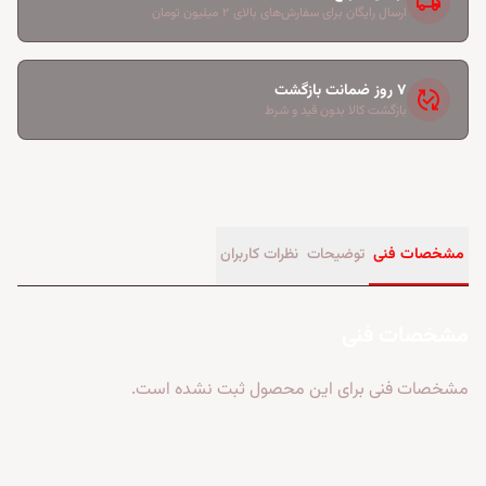
local_shipping
ارسال رایگان برای سفارش‌های بالای ۲ میلیون تومان
۷ روز ضمانت بازگشت
published_with_changes
بازگشت کالا بدون قید و شرط
مشخصات فنی
توضیحات
نظرات کاربران
مشخصات فنی
مشخصات فنی برای این محصول ثبت نشده است.