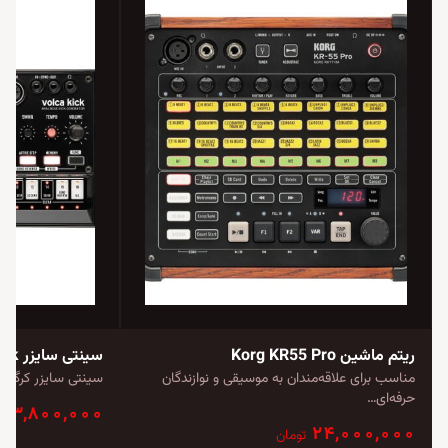
ریتم ماشین Korg KR55 Pro
سینتی سایزر Korg Volca Kick
مناسب برای علاقه‌مندان به موسیقی و نوازندگان
سینتی سایزر کرگ Korg Volca Kick دارای یک…
حرفه‌ای…
۱۳,۸۰۰,۰۰۰
۲۴,۰۰۰,۰۰۰
تومان