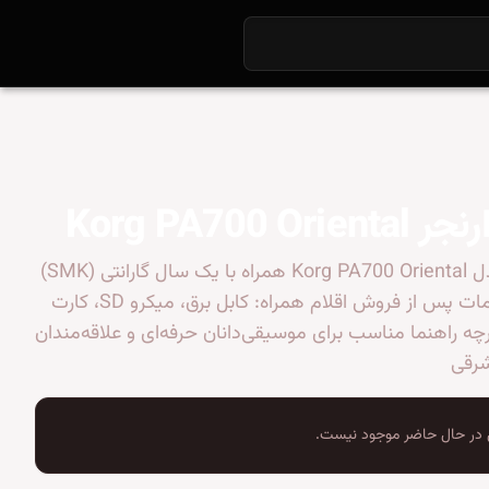
Korg PA700 Ori
ارنجر کرگ مدل Korg PA700 Oriental همراه با یک سال گارانتی (SMK)
سه سال خدمات پس از فروش اقلام همراه: کابل برق، میکرو SD، کارت
رچه راهنما مناسب برای موسیقی‌دانان حرفه‌ای و علاقه‌مندان
رقی
در حال حاضر موجود نیست.