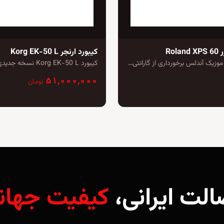
Rol
کیبورد ارنجر Korg EK-50 L
 موزیک آندلس برخورداری از گارانتی…
کیبورد Korg EK-50 L نسخه جدیدی از سری…
۵۱,۰۰۰,۰۰۰
تومان
الت ایرانی،
کیفیت جهان