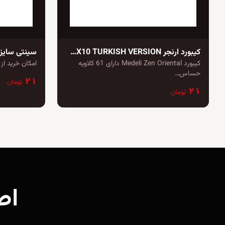
کیبورد ارنجر Medeli DANTE ZEN - AKX10 TURKISH VERSION
سینتی سایزر and XPS 60
کیبورد Medeli Zen Oriental دارای 61 کلاویه
امکان خرید از
حساس…
۲۱
تومان
۲۱
تومان
اص