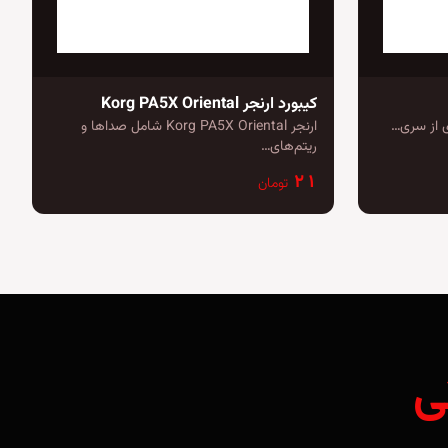
کیبورد ارنجر Korg PA5X Oriental
ارنجر Korg PA5X Oriental شامل صداها و
ریتم‌های…
۲۱
تومان
ی