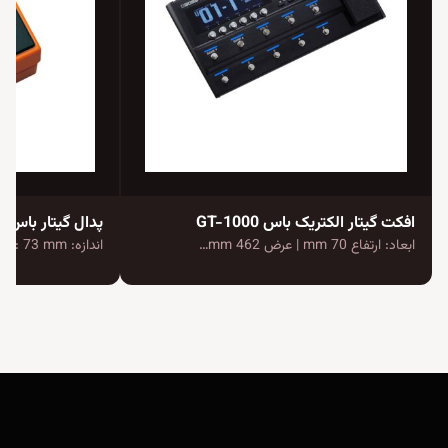
افکت گیتار الکتریک باس GT-1000
پدال گیتار باس DS-2 Turbo Distortion
ابعاد: ارتفاع 70 mm | عرض 462 mm…
اندازه: Height: 59 mm | Width: 73 mm…