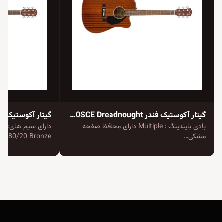
گیتار آکوستیک فندر CD-60SCE Dreadnought
بادی بایندینگ : Multiple دارای محافظ صفحه
دا
مشکی…
80/20 Bronze…