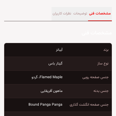
مشخصات فنی
توضیحات
نظرات کاربران
مشخصات فنی
برند
آیبانز
نوع ساز
گیتار باس
جنس صفحه رویی
Flamed Maple، گردو
جنس بدنه
ماهون آفریقایی
جنس صفحه انگشت گذاری
Bound Panga Panga