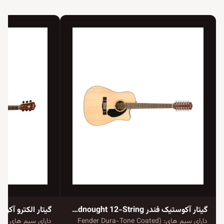
گیتار آکوستیک فندر CD-60SCE Dreadnought 12-String
گیتار الکترو آکوستیک 
دارای سیم های: (Fender Dura-Tone Coated
دارا