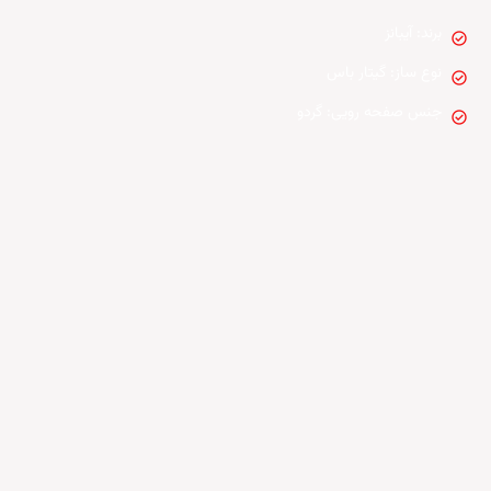
برند: آیبانز
check_circle
نوع ساز: گیتار باس
check_circle
جنس صفحه رویی: گردو
check_circle