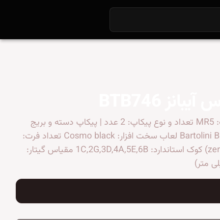
آیبانز BTB746
سیستم خرک: MR5 تعداد و نوع پیکاپ: 2 عدد | پیکاپ دسته و بریج
Bartolini BH2 Passive لعاب سخت افزار: Cosmo black تعداد فرت:
24 (+ zero fret) کوک استاندارد: 1C,2G,3D,4A,5E,6B مقیاس گیتار: