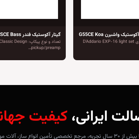
وستیک واشبرن G55CE Koa
گیتار آکوستیک فندر CB-60SCE Bass
دارای سیم های D'Addario EXP-16 light set
تعداد و نوع پیکاپ: Design
pickup/preamp…
الت ایرانی،
کیفیت جهان
فروشگاه آندلس با بیش از ۳۰ سال تجربه، مرجع تخصصی تأمین انواع ساز، 